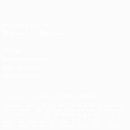
Español
English
Français
Deutsch
Русский
Español
Italiano
Português
Descarga la app oficial
Privacidad
Términos y condiciones
Política de cookies
Ajustes de privacidad
© 1998-2026 UEFA. Todos los derechos reservados
La palabra UEFA, el logo de la UEFA y todas las marcas relacionadas
con las competiciones de la UEFA están protegidas por las marcas
registradas y/o por el copyright de UEFA. Se prohíbe el uso de estas
marcas registradas para uso comercial. El uso de UEFA.com
significa la aceptación de sus Términos, Condiciones y Política de