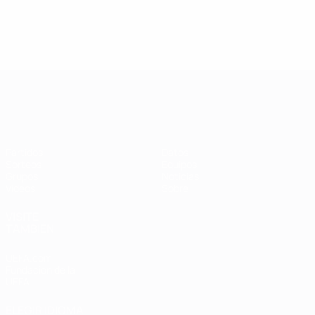
Clasificatorios Europeos Femeninos
Partidos
Datos
Sorteos
Equipos
Grupos
Noticias
Vídeos
Sobre
VISITE
TAMBIÉN
UEFA.com
Fundación de la
UEFA
ELEGIR IDIOMA