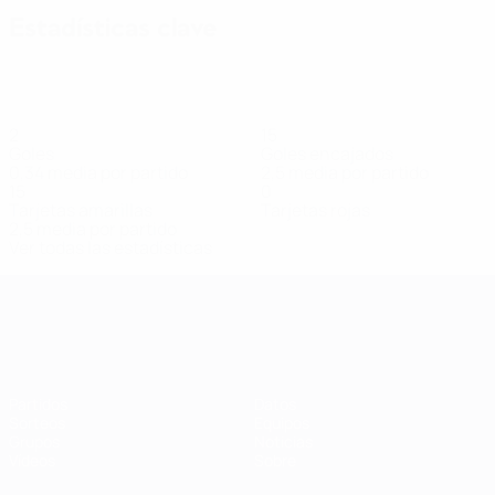
Estadísticas clave
2
15
Goles
Goles encajados
0,34 media por partido
2,5 media por partido
15
0
Tarjetas amarillas
Tarjetas rojas
2,5 media por partido
Ver todas las estadísticas
Clasificatorios Europeos Femeninos
Partidos
Datos
Sorteos
Equipos
Grupos
Noticias
Vídeos
Sobre