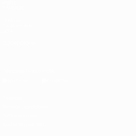
VISITE
TAMBIÉN
UEFA.com
Fundación de la
UEFA
ELEGIR IDIOMA
Español
English
Français
Deutsch
Русский
Español
Italiano
Português
Descarga la app oficial
Privacidad
Términos y condiciones
Política de cookies
Ajustes de privacidad