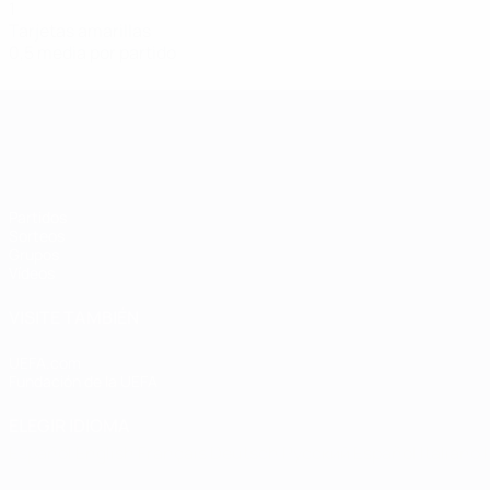
1
Tarjetas amarillas
0,5 media por partido
Clasificatorios Europeos Femeninos
Partidos
Sorteos
Grupos
Vídeos
VISITE TAMBIÉN
UEFA.com
Fundación de la UEFA
ELEGIR IDIOMA
Español
English
Français
Deutsch
Русский
Español
Italiano