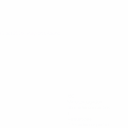
e 9 oct 2026
· Play-offs Round 1
180
Minutos jugados
90 media por partido
1
Asistencias
0,5 media por partido