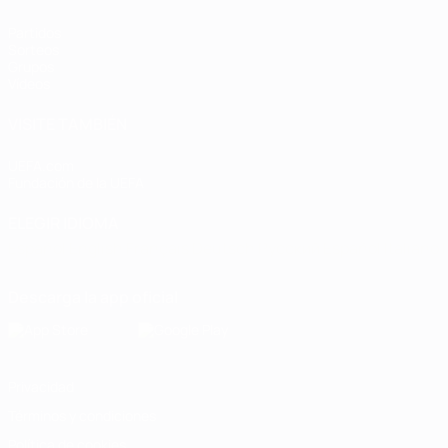
Partidos
Sorteos
Grupos
Vídeos
VISITE TAMBIÉN
UEFA.com
Fundación de la UEFA
ELEGIR IDIOMA
Español
English
Français
Deutsch
Русский
Español
Italiano
Descarga la app oficial
Privacidad
Términos y condiciones
Política de cookies