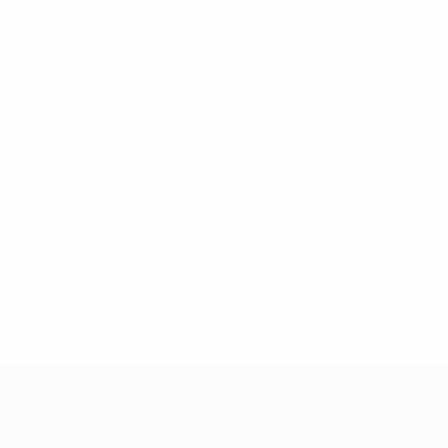
e 9 oct 2026
· Play-offs Round 1
r 13 oct 2026
· Play-offs Round 1