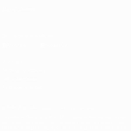
ELEGIR IDIOMA
Español
English
Français
Deutsch
Русский
Español
Italiano
Português
Descarga la app oficial
Privacidad
Términos y condiciones
Política de cookies
Ajustes de privacidad
© 1998-2026 UEFA. Todos los derechos reservados
La palabra UEFA, el logo de la UEFA y todas las marcas relacionadas
con las competiciones de la UEFA están protegidas por las marcas
registradas y/o por el copyright de UEFA. Se prohíbe el uso de estas