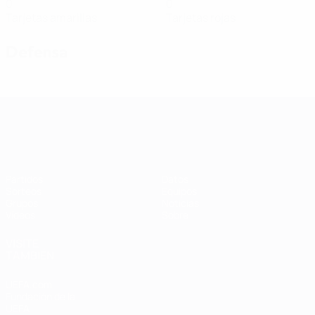
0
0
Tarjetas amarillas
Tarjetas rojas
Defensa
Clasificatorios Europeos Femeninos
Partidos
Datos
Sorteos
Equipos
Grupos
Noticias
Vídeos
Sobre
VISITE
TAMBIÉN
UEFA.com
Fundación de la
UEFA