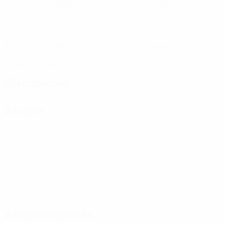
Partidos disputados
Minutos jugados
78,67 media por partido
1
1
Goles
Asistencias
0,17 media por partido
0,17 media por partido
0
0
Tarjetas amarillas
Tarjetas rojas
Distribución
Ataque
Amonestaciones