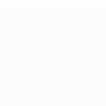
Clasificatorios Europeos Femeninos
Partidos
Datos
Sorteos
Equipos
Grupos
Noticias
Vídeos
Sobre
VISITE
TAMBIÉN
UEFA.com
Fundación de la
UEFA
ELEGIR IDIOMA
Español
English
Français
Deutsch
Русский
Español
Italiano
Português