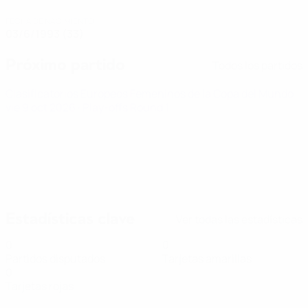
FECHA DE NACIMIENTO
03/6/1993 (33)
Próximo partido
Todos los partidos
Clasificatorios Europeos Femeninos de la Copa del Mundo
vie 9 oct 2026
· Play-offs Round 1
Estadísticas clave
Ver todas las estadísticas
0
0
Partidos disputados
Tarjetas amarillas
0
Tarjetas rojas