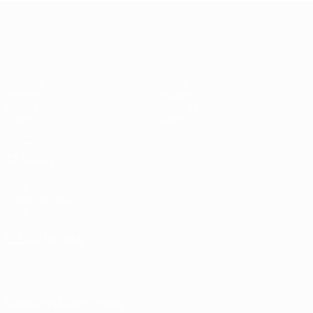
Clasificatorios Europeos Femeninos
Partidos
Datos
Sorteos
Equipos
Grupos
Noticias
Vídeos
Sobre
VISITE
TAMBIÉN
UEFA.com
Fundación de la
UEFA
ELEGIR IDIOMA
Español
English
Français
Deutsch
Русский
Español
Italiano
Português
Descarga la app oficial