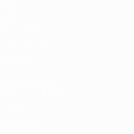
Partidos
Sorteos
Grupos
Vídeos
VISITE TAMBIÉN
UEFA.com
Fundación de la UEFA
ELEGIR IDIOMA
Español
English
Français
Deutsch
Русский
Español
Italiano
Descarga la app oficial
Privacidad
Términos y condiciones
Política de cookies