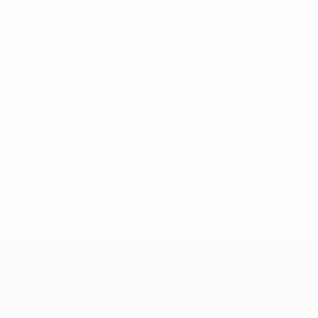
16/6/1995 (31)
FECHA DE NACIMIENTO
Próximo partido
Clasificatorios Europeos Femeninos de la Copa del Mundo
vi
Clasificatorios Europeos Femeninos