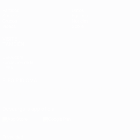
Partidos
Datos
Sorteos
Equipos
Grupos
Noticias
Vídeos
Sobre
VISITE
TAMBIÉN
UEFA.com
Fundación de la
UEFA
ELEGIR IDIOMA
Español
English
Français
Deutsch
Русский
Español
Italiano
Português
Descarga la app oficial
Privacidad