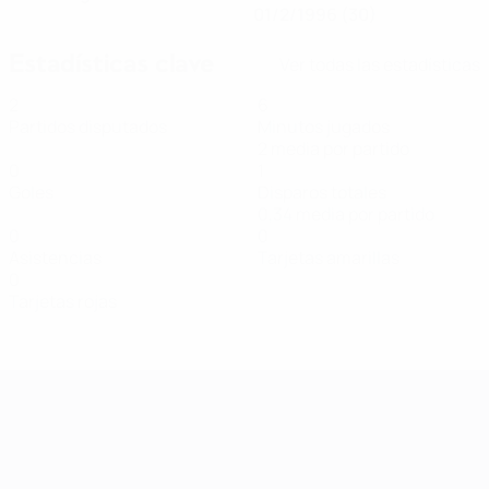
01/2/1996 (30)
Estadísticas clave
Ver todas las estadísticas
2
6
Partidos disputados
Minutos jugados
2 media por partido
0
1
Goles
Disparos totales
0,34 media por partido
0
0
Asistencias
Tarjetas amarillas
0
Tarjetas rojas
Clasificatorios Europeos Femeninos