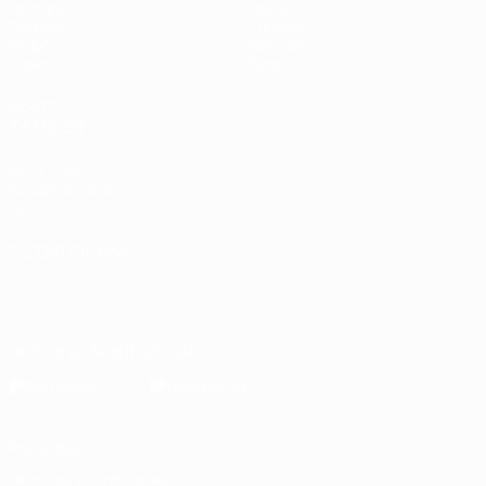
Partidos
Datos
Sorteos
Equipos
Grupos
Noticias
Vídeos
Sobre
VISITE
TAMBIÉN
UEFA.com
Fundación de la
UEFA
ELEGIR IDIOMA
Español
English
Français
Deutsch
Русский
Español
Italiano
Português
Descarga la app oficial
Privacidad
Términos y condiciones