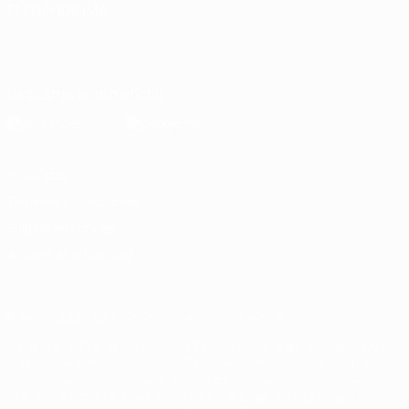
ELEGIR IDIOMA
Español
English
Français
Deutsch
Русский
Español
Italiano
Português
Descarga la app oficial
Privacidad
Términos y condiciones
Política de cookies
Ajustes de privacidad
© 1998-2026 UEFA. Todos los derechos reservados
La palabra UEFA, el logo de la UEFA y todas las marcas relacionadas
con las competiciones de la UEFA están protegidas por las marcas
registradas y/o por el copyright de UEFA. Se prohíbe el uso de estas
marcas registradas para uso comercial. El uso de UEFA.com