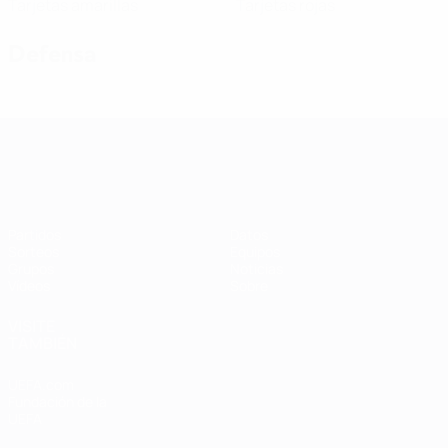
Tarjetas amarillas
Tarjetas rojas
Defensa
Clasificatorios Europeos Femeninos
Partidos
Datos
Sorteos
Equipos
Grupos
Noticias
Vídeos
Sobre
VISITE
TAMBIÉN
UEFA.com
Fundación de la
UEFA