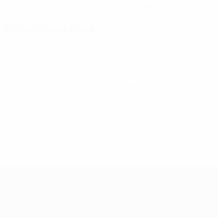
19/6/1996 (30)
Estadísticas clave
Ver todas las estadísticas
4
336
Partidos disputados
Minutos jugados
84 media por partido
0
2
Goles
Disparos totales
0,5 media por partido
0
1
Asistencias
Tarjetas amarillas
0,25 media por partido
0
Tarjetas rojas
Clasificatorios Europeos Femeninos