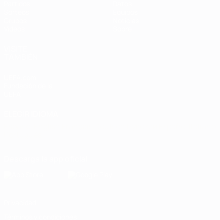
Partidos
Datos
Sorteos
Equipos
Grupos
Noticias
Vídeos
Sobre
VISITE
TAMBIÉN
UEFA.com
Fundación de la
UEFA
ELEGIR IDIOMA
Español
English
Français
Deutsch
Русский
Español
Italiano
Português
Descarga la app oficial
Privacidad
Términos y condiciones