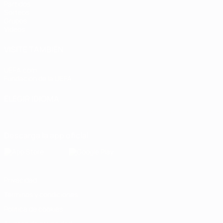
Partidos
Sorteos
Grupos
Vídeos
VISITE TAMBIÉN
UEFA.com
Fundación de la UEFA
ELEGIR IDIOMA
Español
English
Français
Deutsch
Русский
Español
Italiano
Descarga la app oficial
Privacidad
Términos y condiciones
Política de cookies