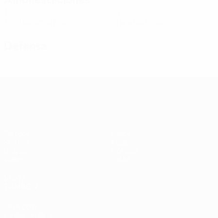
1
0
Tarjetas amarillas
Tarjetas rojas
Defensa
Clasificatorios Europeos Femeninos
Partidos
Datos
Sorteos
Equipos
Grupos
Noticias
Vídeos
Sobre
VISITE
TAMBIÉN
UEFA.com
Fundación de la