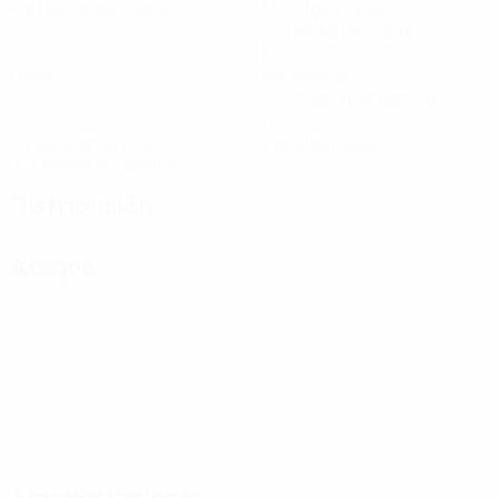
Partidos disputados
Minutos jugados
90 media por partido
0
1
Goles
Asistencias
0,17 media por partido
1
0
Tarjetas amarillas
Tarjetas rojas
0,17 media por partido
Distribución
Ataque
Amonestaciones