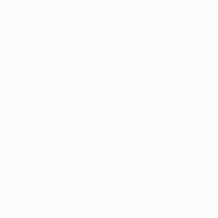
UEFA
ELEGIR IDIOMA
Español
English
Français
Deutsch
Русский
Español
Italiano
Português
Descarga la app oficial
Privacidad
Términos y condiciones
Política de cookies
Ajustes de privacidad
© 1998-2026 UEFA. Todos los derechos reservados
La palabra UEFA, el logo de la UEFA y todas las marcas relacionadas
con las competiciones de la UEFA están protegidas por las marcas