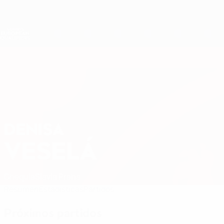
Saltar
al
contenido
Nations League y EURO Femenina
principal
Resultados y estadísticas de fútbol en directo
Clasificatorios Europeos Femeninos
DENISA
Denisa Veselá Datos 2027
VESELÁ
Chequia
Slavia Praha
Resumen
Estadísticas
Partidos
Próximos partidos