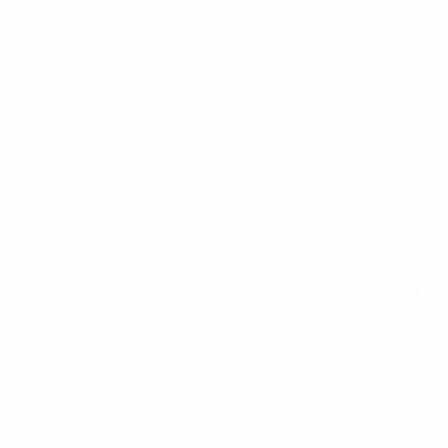
Clasificatorios Europeos Femeninos de la Copa del Mundo
sá
Clasificatorios Europeos Femeninos de la Copa del Mundo
ma