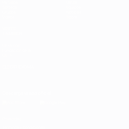
Partidos
Datos
Sorteos
Equipos
Grupos
Noticias
Vídeos
Sobre
VISITE
TAMBIÉN
UEFA.com
Fundación de la
UEFA
ELEGIR IDIOMA
Español
English
Français
Deutsch
Русский
Español
Italiano
Português
Descarga la app oficial
Privacidad
Términos y condiciones