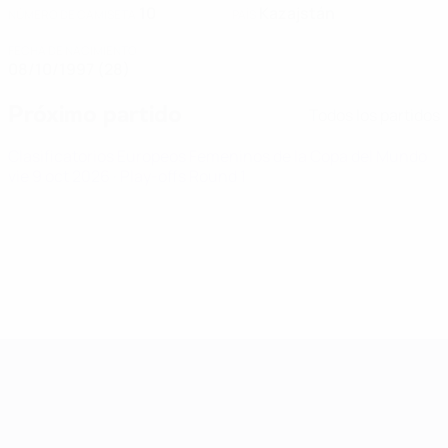
10
Kazajstán
NÚMERO DE CAMISETA
PAÍS
FECHA DE NACIMIENTO
08/10/1997 (28)
Próximo partido
Todos los partidos
Clasificatorios Europeos Femeninos de la Copa del Mundo
vie 9 oct 2026
· Play-offs Round 1
Clasificatorios Europeos Femeninos