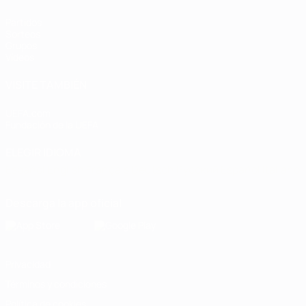
Partidos
Sorteos
Grupos
Vídeos
VISITE TAMBIÉN
UEFA.com
Fundación de la UEFA
ELEGIR IDIOMA
Español
English
Français
Deutsch
Русский
Español
Italiano
Descarga la app oficial
Privacidad
Términos y condiciones
Política de cookies