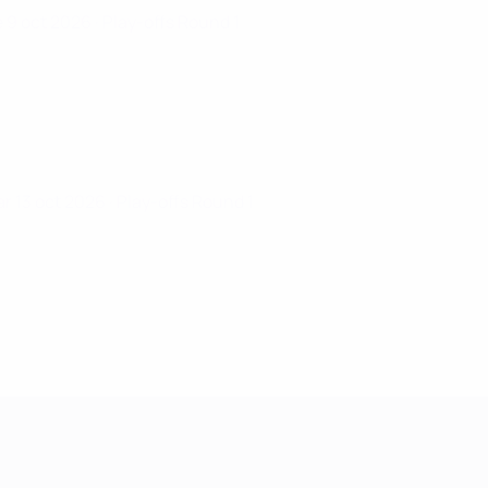
e 9 oct 2026
· Play-offs Round 1
r 13 oct 2026
· Play-offs Round 1