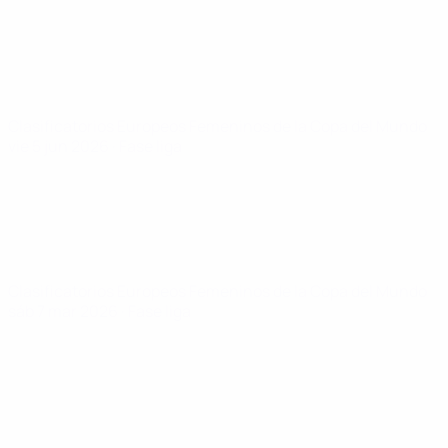
Clasificatorios Europeos Femeninos de la Copa del Mundo
vie 5 jun 2026
· Fase liga
Clasificatorios Europeos Femeninos de la Copa del Mundo
sáb 7 mar 2026
· Fase liga