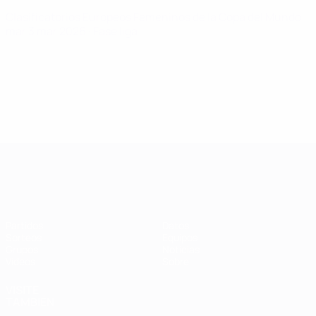
Clasificatorios Europeos Femeninos de la Copa del Mundo
mar 3 mar 2026
· Fase liga
Clasificatorios Europeos Femeninos
Partidos
Datos
Sorteos
Equipos
Grupos
Noticias
Vídeos
Sobre
VISITE
TAMBIÉN