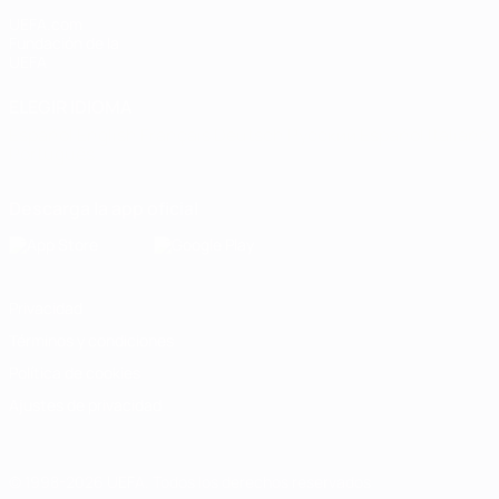
UEFA.com
Fundación de la
UEFA
ELEGIR IDIOMA
Español
English
Français
Deutsch
Русский
Español
Italiano
Português
Descarga la app oficial
Privacidad
Términos y condiciones
Política de cookies
Ajustes de privacidad
© 1998-2026 UEFA. Todos los derechos reservados