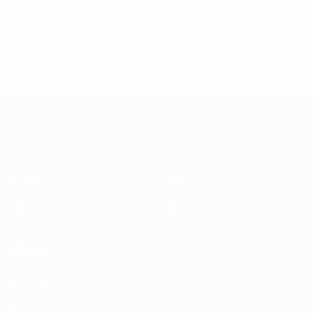
Amonestaciones
1
0
Tarjetas amarillas
Tarjetas rojas
Clasificatorios Europeos Femeninos
Partidos
Datos
Sorteos
Equipos
Grupos
Noticias
Vídeos
Sobre
VISITE
TAMBIÉN
UEFA.com
Fundación de la
UEFA