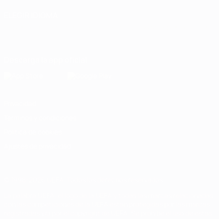
ELEGIR IDIOMA
Español
English
Français
Deutsch
Русский
Español
Italiano
Português
Descarga la app oficial
Privacidad
Términos y condiciones
Política de cookies
Ajustes de privacidad
© 1998-2026 UEFA. Todos los derechos reservados
La palabra UEFA, el logo de la UEFA y todas las marcas relacionadas
con las competiciones de la UEFA están protegidas por las marcas
registradas y/o por el copyright de UEFA. Se prohíbe el uso de estas