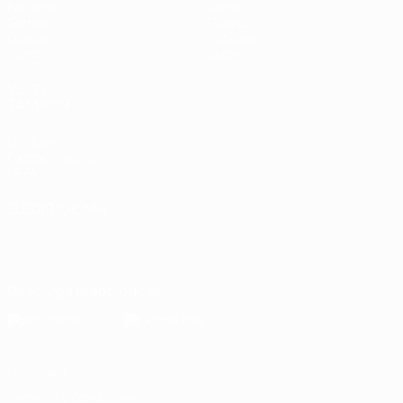
Partidos
Datos
Sorteos
Equipos
Grupos
Noticias
Vídeos
Sobre
VISITE
TAMBIÉN
UEFA.com
Fundación de la
UEFA
ELEGIR IDIOMA
Español
English
Français
Deutsch
Русский
Español
Italiano
Português
Descarga la app oficial
Privacidad
Términos y condiciones