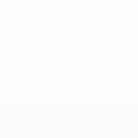
FECHA DE NACIMIENTO
10/6/1999 (27)
Estadísticas clave
Ver todas las estadísticas
5
372
Partidos disputados
Minutos jugados
74,41 media por partido
0
0
Goles
Tarjetas amarillas
0
Tarjetas rojas
Clasificatorios Europeos Femeninos