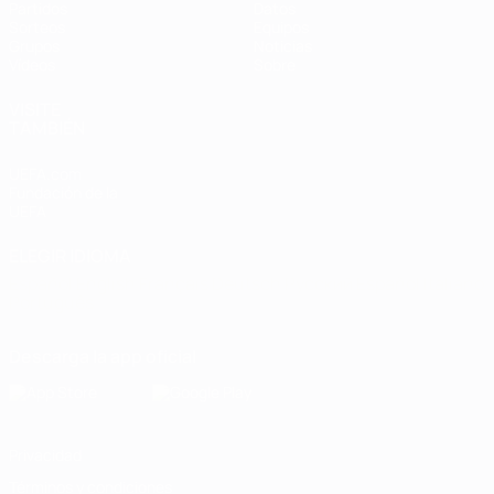
Partidos
Datos
Sorteos
Equipos
Grupos
Noticias
Vídeos
Sobre
VISITE
TAMBIÉN
UEFA.com
Fundación de la
UEFA
ELEGIR IDIOMA
Español
English
Français
Deutsch
Русский
Español
Italiano
Português
Descarga la app oficial
Privacidad
Términos y condiciones