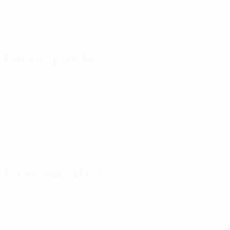
19
Gales
NÚMERO CON LA SELECCIÓN
PAÍS
FECHA DE NACIMIENTO
01/2/2000 (26)
Próximo partido
Todos los partidos
Clasificatorios Europeos Femeninos de la Copa del Mundo
vie 9 oct 2026
· Play-offs Round 1
Estadísticas clave
Ver todas las estadísticas
2
90
Partidos disputados
Minutos jugados
15 media por partido
0
0