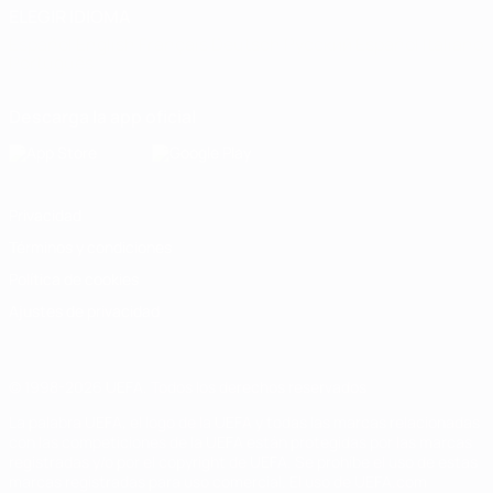
ELEGIR IDIOMA
Español
English
Français
Deutsch
Русский
Español
Italiano
Português
Descarga la app oficial
Privacidad
Términos y condiciones
Política de cookies
Ajustes de privacidad
© 1998-2026 UEFA. Todos los derechos reservados
La palabra UEFA, el logo de la UEFA y todas las marcas relacionadas
con las competiciones de la UEFA están protegidas por las marcas
registradas y/o por el copyright de UEFA. Se prohíbe el uso de estas
marcas registradas para uso comercial. El uso de UEFA.com