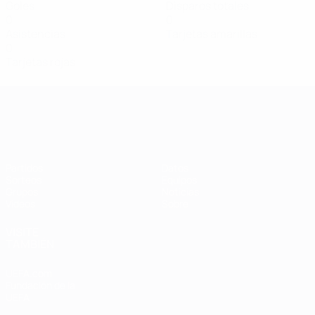
Goles
Disparos totales
0
0
Asistencias
Tarjetas amarillas
0
Tarjetas rojas
Clasificatorios Europeos Femeninos
Partidos
Datos
Sorteos
Equipos
Grupos
Noticias
Vídeos
Sobre
VISITE
TAMBIÉN
UEFA.com
Fundación de la
UEFA