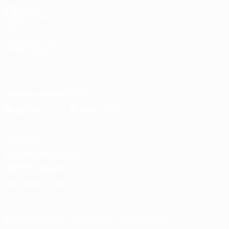
UEFA.com
Fundación de la
UEFA
ELEGIR IDIOMA
Español
English
Français
Deutsch
Русский
Español
Italiano
Português
Descarga la app oficial
Privacidad
Términos y condiciones
Política de cookies
Ajustes de privacidad
© 1998-2026 UEFA. Todos los derechos reservados