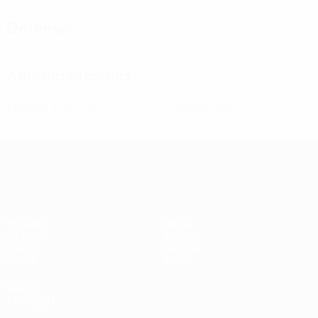
Defensa
Amonestaciones
1
0
Tarjetas amarillas
Tarjetas rojas
Clasificatorios Europeos Femeninos
Partidos
Datos
Sorteos
Equipos
Grupos
Noticias
Vídeos
Sobre
VISITE
TAMBIÉN