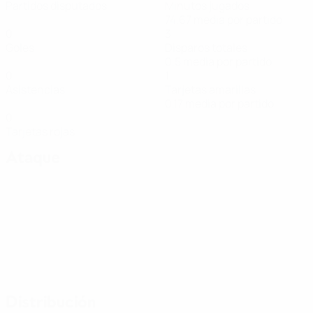
Partidos disputados
Minutos jugados
74,67 media por partido
0
3
Goles
Disparos totales
0,5 media por partido
0
1
Asistencias
Tarjetas amarillas
0,17 media por partido
0
Tarjetas rojas
Ataque
Distribución