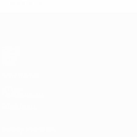
Tarjetas amarillas
Clasificatorios Europeos Femeninos
Partidos
Sorteos
Grupos
Vídeos
VISITE TAMBIÉN
UEFA.com
Fundación de la UEFA
ELEGIR IDIOMA
Español
English
Français
Deutsch
Русский
Español
Italiano
Descarga la app oficial