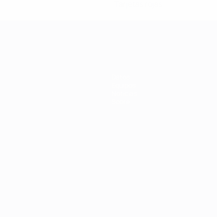
Tarjetas rojas
Datos
Equipos
Noticias
Sobre
Português