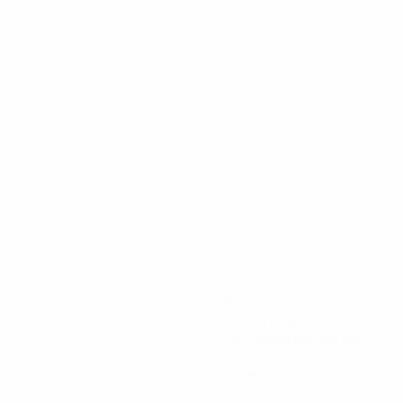
e 9 oct 2026
· Play-offs Round 1
478
Minutos jugados
79,67 media por partido
0
Asistencias
0