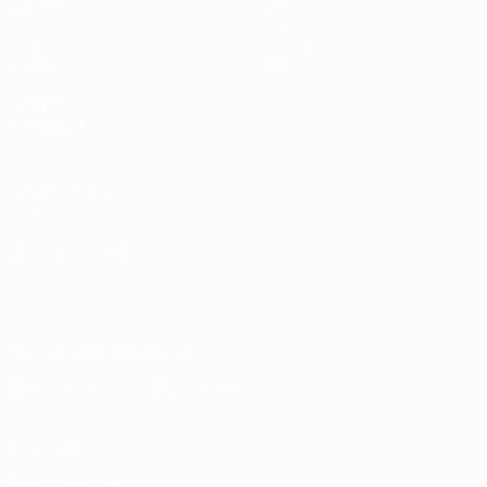
Partidos
Datos
Sorteos
Equipos
Grupos
Noticias
Vídeos
Sobre
VISITE
TAMBIÉN
UEFA.com
Fundación de la
UEFA
ELEGIR IDIOMA
Español
English
Français
Deutsch
Русский
Español
Italiano
Português
Descarga la app oficial
Privacidad
Términos y condiciones