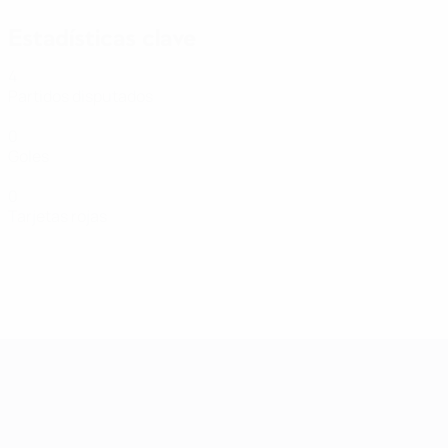
Estadísticas clave
4
Partidos disputados
0
Goles
0
Tarjetas rojas
Clasificatorios Europeos Femeninos