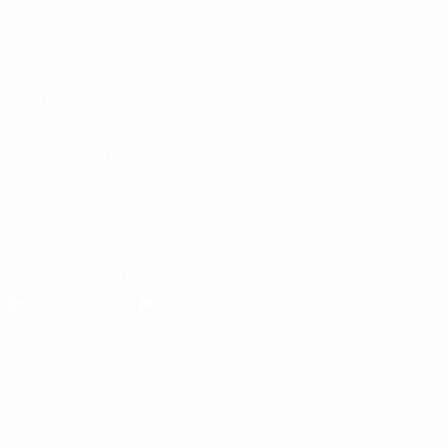
Partidos
Sorteos
Grupos
Vídeos
VISITE TAMBIÉN
UEFA.com
Fundación de la UEFA
ELEGIR IDIOMA
Español
English
Français
Deutsch
Русский
Español
Italiano
Descarga la app oficial
Privacidad
Términos y condiciones
Política de cookies