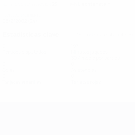
23
Liechtenstein
NÚMERO CON LA SELECCIÓN
PAÍS
FECHA DE NACIMIENTO
06/2/2002 (24)
Estadísticas clave
Ver todas las estadísticas
5
197
Partidos disputados
Minutos jugados
39,4 media por partido
0
0
Goles
Asistencias
0
0
Tarjetas amarillas
Tarjetas rojas
Clasificatorios Europeos Femeninos