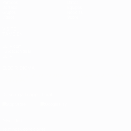
Partidos
Datos
Sorteos
Equipos
Grupos
Noticias
Vídeos
Sobre
VISITE
TAMBIÉN
UEFA.com
Fundación de la
UEFA
ELEGIR IDIOMA
Español
English
Français
Deutsch
Русский
Español
Italiano
Português
Descarga la app oficial
Privacidad
Términos y condiciones