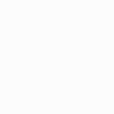
Clasificatorios Europeos Femeninos
Partidos
Datos
Sorteos
Equipos
Grupos
Noticias
Vídeos
Sobre
VISITE
TAMBIÉN
UEFA.com
Fundación de la
UEFA
ELEGIR IDIOMA
Español
English
Français
Deutsch
Русский
Español
Italiano
Português
Descarga la app oficial