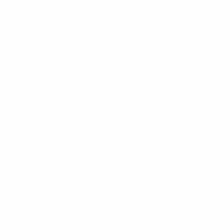
FECHA DE NACIMIENTO
16/10/2002 (23)
Próximo partido
Todos los partidos
Clasificatorios Europeos Femeninos de la Copa del Mundo
vie 9 oct 2026
· Play-offs Round 1
Estadísticas clave
Ver todas las estadísticas
0
0
Partidos disputados
Tarjetas amarillas
0
Tarjetas rojas