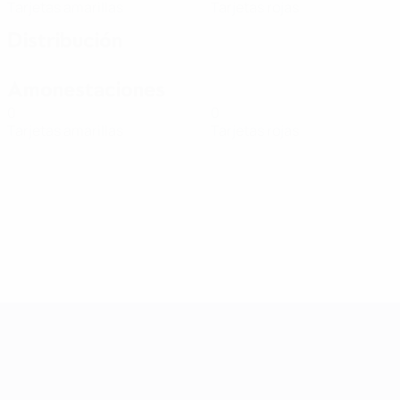
Tarjetas amarillas
Tarjetas rojas
Distribución
Amonestaciones
0
0
Tarjetas amarillas
Tarjetas rojas
Clasificatorios Europeos Femeninos