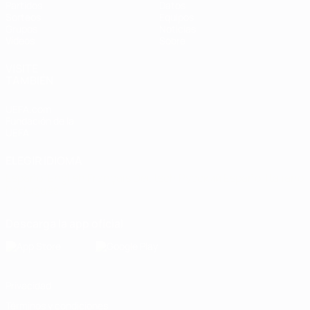
Partidos
Datos
Sorteos
Equipos
Grupos
Noticias
Vídeos
Sobre
VISITE
TAMBIÉN
UEFA.com
Fundación de la
UEFA
ELEGIR IDIOMA
Español
English
Français
Deutsch
Русский
Español
Italiano
Português
Descarga la app oficial
Privacidad
Términos y condiciones