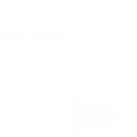
e 9 oct 2026
· Play-offs Round 1
39
Minutos jugados
9,75 media por partido
0
Disparos totales
0