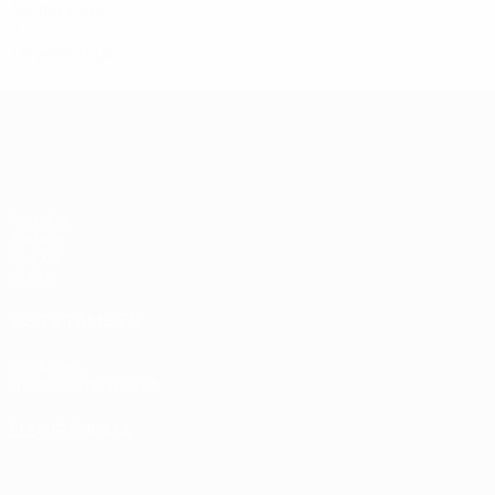
Asistencias
0
Tarjetas rojas
Clasificatorios Europeos Femeninos
Partidos
Sorteos
Grupos
Vídeos
VISITE TAMBIÉN
UEFA.com
Fundación de la UEFA
ELEGIR IDIOMA
Español
English
Français
Deutsch
Русский
Español
Italiano