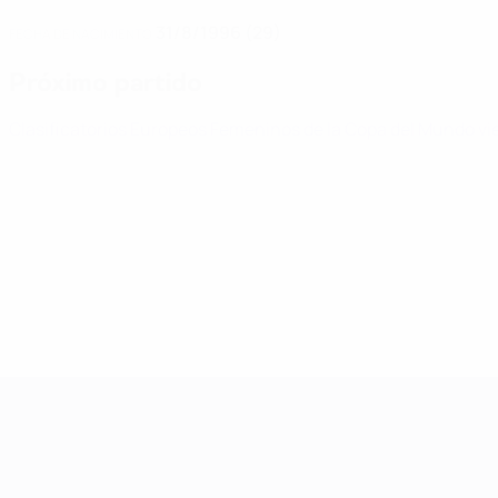
31/8/1996 (29)
FECHA DE NACIMIENTO
Próximo partido
Clasificatorios Europeos Femeninos de la Copa del Mundo
vi
Clasificatorios Europeos Femeninos