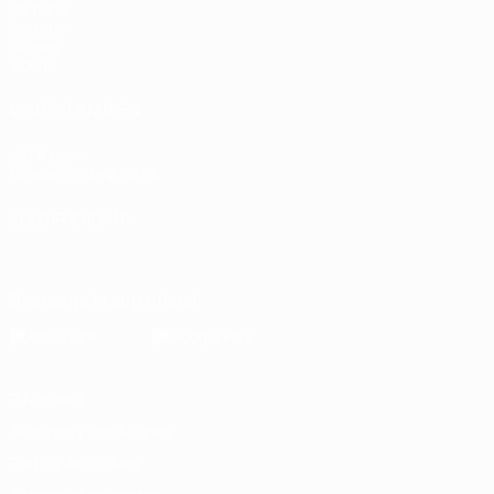
Partidos
Sorteos
Grupos
Vídeos
VISITE TAMBIÉN
UEFA.com
Fundación de la UEFA
ELEGIR IDIOMA
Español
English
Français
Deutsch
Русский
Español
Italiano
Descarga la app oficial
Privacidad
Términos y condiciones
Política de cookies