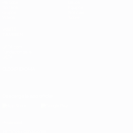
Partidos
Datos
Sorteos
Equipos
Grupos
Noticias
Vídeos
Sobre
VISITE
TAMBIÉN
UEFA.com
Fundación de la
UEFA
ELEGIR IDIOMA
Español
English
Français
Deutsch
Русский
Español
Italiano
Português
Descarga la app oficial
Privacidad
Términos y condiciones