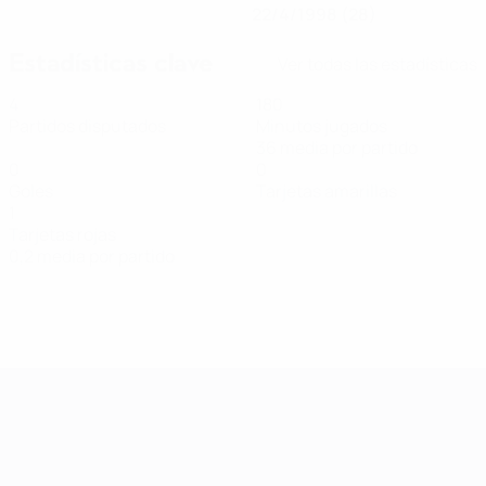
22/4/1998 (28)
Estadísticas clave
Ver todas las estadísticas
4
180
Partidos disputados
Minutos jugados
36 media por partido
0
0
Goles
Tarjetas amarillas
1
Tarjetas rojas
0,2 media por partido
Clasificatorios Europeos Femeninos