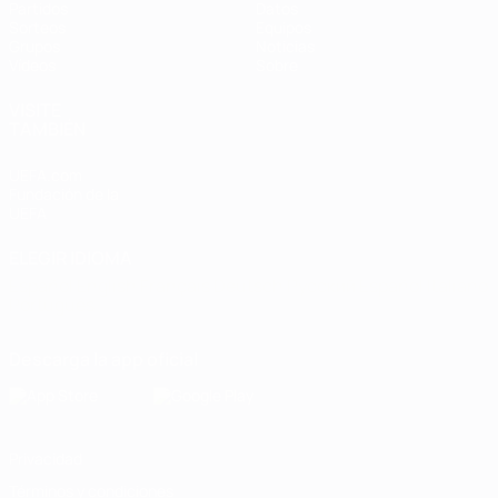
Partidos
Datos
Sorteos
Equipos
Grupos
Noticias
Vídeos
Sobre
VISITE
TAMBIÉN
UEFA.com
Fundación de la
UEFA
ELEGIR IDIOMA
Español
English
Français
Deutsch
Русский
Español
Italiano
Português
Descarga la app oficial
Privacidad
Términos y condiciones