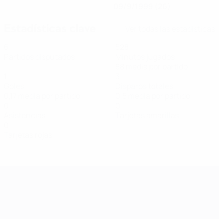
09/9/1999 (26)
Estadísticas clave
Ver todas las estadísticas
6
528
Partidos disputados
Minutos jugados
88 media por partido
1
3
Goles
Disparos totales
0,17 media por partido
0,5 media por partido
0
0
Asistencias
Tarjetas amarillas
0
Tarjetas rojas
Clasificatorios Europeos Femeninos