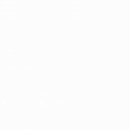
Partidos
Datos
Sorteos
Equipos
Grupos
Noticias
Vídeos
Sobre
VISITE
TAMBIÉN
UEFA.com
Fundación de la
UEFA
ELEGIR IDIOMA
Español
English
Français
Deutsch
Русский
Español
Italiano
Português
Descarga la app oficial
Privacidad
Términos y condiciones