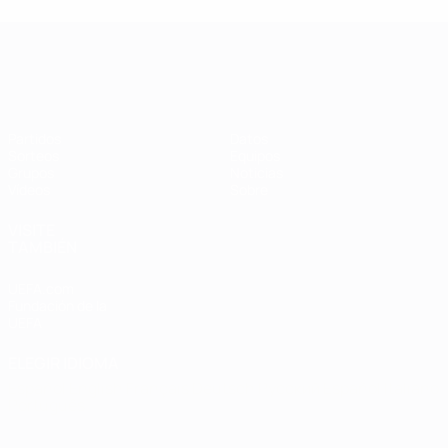
Clasificatorios Europeos Femeninos
Partidos
Datos
Sorteos
Equipos
Grupos
Noticias
Vídeos
Sobre
VISITE
TAMBIÉN
UEFA.com
Fundación de la
UEFA
ELEGIR IDIOMA
Español
English
Français
Deutsch
Русский
Español
Italiano
Português