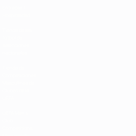
Entradas /
Hospitalidad
Tienda de las
fútbol de
selecciones
nacionales
Tienda de
Competiciones
Masculinas de
Clubes de la
UEFA
UEFA Men's
Club
Competitions
Memorabilia