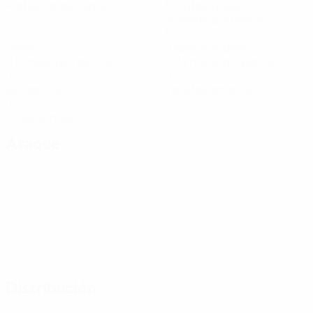
Partidos disputados
Minutos jugados
75 media por partido
1
5
Goles
Disparos totales
0,17 media por partido
0,84 media por partido
0
0
Asistencias
Tarjetas amarillas
0
Tarjetas rojas
Ataque
Distribución