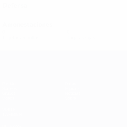
Defensa
Amonestaciones
0
0
Tarjetas amarillas
Tarjetas rojas
Clasificatorios Europeos Femeninos
Partidos
Datos
Sorteos
Equipos
Grupos
Noticias
Vídeos
Sobre
VISITE
TAMBIÉN
UEFA.com