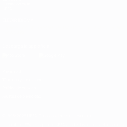
Fundación de la
UEFA
ELEGIR IDIOMA
Español
English
Français
Deutsch
Русский
Español
Italiano
Português
Descarga la app oficial
Privacidad
Términos y condiciones
Política de cookies
Ajustes de privacidad
© 1998-2026 UEFA. Todos los derechos reservados
La palabra UEFA, el logo de la UEFA y todas las marcas relacionadas