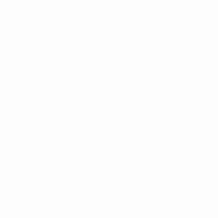
Clasificatorios Europeos Femeninos
Partidos
Datos
Sorteos
Equipos
Grupos
Noticias
Vídeos
Sobre
VISITE
TAMBIÉN
UEFA.com
Fundación de la
UEFA
ELEGIR IDIOMA
Español
English
Français
Deutsch
Русский
Español
Italiano