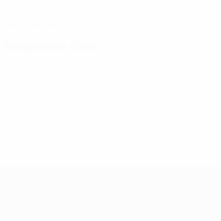
FECHA DE NACIMIENTO
06/4/2006 (20)
Estadísticas clave
Ver todas las estadísticas
3
206
Partidos disputados
Minutos jugados
68,67 media por partido
0
0
Goles
Tarjetas amarillas
0
Tarjetas rojas
Clasificatorios Europeos Femeninos