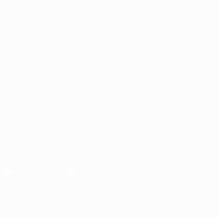
Partidos
Datos
Sorteos
Equipos
Grupos
Noticias
Vídeos
Sobre
VISITE
TAMBIÉN
UEFA.com
Fundación de la
UEFA
ELEGIR IDIOMA
Español
English
Français
Deutsch
Русский
Español
Italiano
Português
Descarga la app oficial
Privacidad
Términos y condiciones