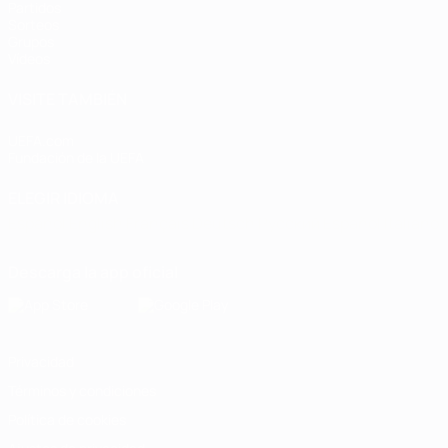
Partidos
Sorteos
Grupos
Vídeos
VISITE TAMBIÉN
UEFA.com
Fundación de la UEFA
ELEGIR IDIOMA
Español
English
Français
Deutsch
Русский
Español
Italiano
Descarga la app oficial
Privacidad
Términos y condiciones
Política de cookies