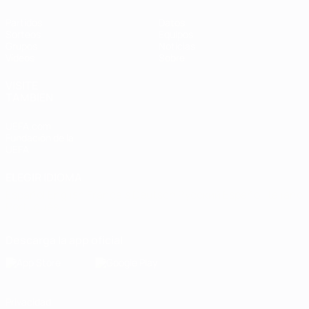
Partidos
Datos
Sorteos
Equipos
Grupos
Noticias
Vídeos
Sobre
VISITE
TAMBIÉN
UEFA.com
Fundación de la
UEFA
ELEGIR IDIOMA
Español
English
Français
Deutsch
Русский
Español
Italiano
Português
Descarga la app oficial
Privacidad