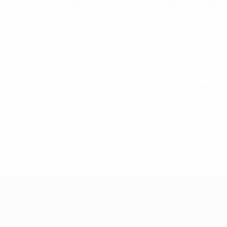
Clasificatorios Europeos Femeninos de la Copa del Mundo
ma
Clasificatorios Europeos Femeninos de la Copa del Mundo
vi
Clasificatorios Europeos Femeninos