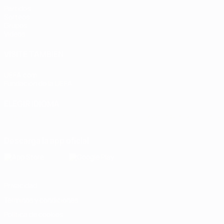
Partidos
Sorteos
Grupos
Vídeos
VISITE TAMBIÉN
UEFA.com
Fundación de la UEFA
ELEGIR IDIOMA
Español
English
Français
Deutsch
Русский
Español
Italiano
Descarga la app oficial
Privacidad
Términos y condiciones
Política de cookies