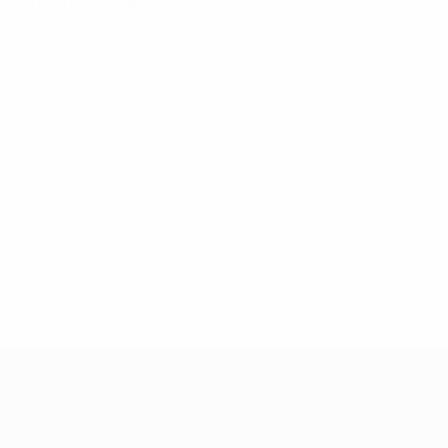
r 9 jun 2026
· Fase liga
e 5 jun 2026
· Fase liga