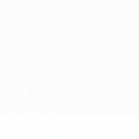
Saltar
al
contenido
Nations League y EURO Femenina
principal
Resultados y estadísticas de fútbol en directo
Clasificatorios Europeos Femeninos
RIGA
Riga Kallaba Datos 2027
KALLABA
Kosovo
Resumen
Estadísticas
Partidos
Delantera
POSICIÓN CLUB
9
NÚMERO CON LA SELECCIÓN