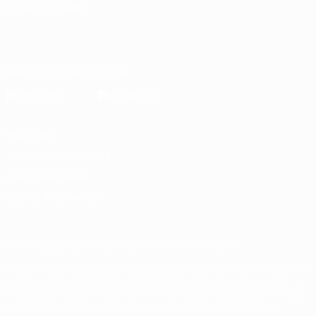
ELEGIR IDIOMA
Español
English
Français
Deutsch
Русский
Español
Italiano
Português
Descarga la app oficial
Privacidad
Términos y condiciones
Política de cookies
Ajustes de privacidad
© 1998-2026 UEFA. Todos los derechos reservados
La palabra UEFA, el logo de la UEFA y todas las marcas relacionadas
con las competiciones de la UEFA están protegidas por las marcas
registradas y/o por el copyright de UEFA. Se prohíbe el uso de estas
marcas registradas para uso comercial. El uso de UEFA.com