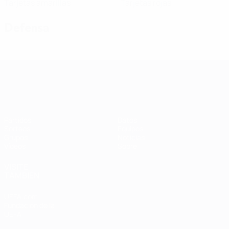
Tarjetas amarillas
Tarjetas rojas
Defensa
Clasificatorios Europeos Femeninos
Partidos
Datos
Sorteos
Equipos
Grupos
Noticias
Vídeos
Sobre
VISITE
TAMBIÉN
UEFA.com
Fundación de la
UEFA