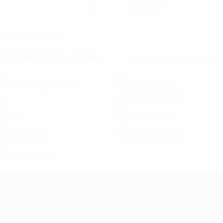
20
Gibraltar
NÚMERO CON LA SELECCIÓN
PAÍS
FECHA DE NACIMIENTO
03/4/2006 (20)
Estadísticas clave
Ver todas las estadísticas
4
18
Partidos disputados
Minutos jugados
3 media por partido
0
0
Goles
Disparos totales
0
0
Asistencias
Tarjetas amarillas
0
Tarjetas rojas
Clasificatorios Europeos Femeninos