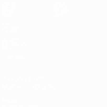
Partidos
Datos
Sorteos
Equipos
Grupos
Noticias
Vídeos
Sobre
VISITE
TAMBIÉN
UEFA.com
Fundación de la
UEFA
ELEGIR IDIOMA
Español
English
Français
Deutsch
Русский
Español
Italiano
Português
Descarga la app oficial
Privacidad