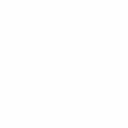
Clasificatorios Europeos Femeninos
Partidos
Datos
Sorteos
Equipos
Grupos
Noticias
Vídeos
Sobre
VISITE
TAMBIÉN
UEFA.com
Fundación de la
UEFA
ELEGIR IDIOMA
Español
English
Français
Deutsch
Русский
Español
Italiano
Português