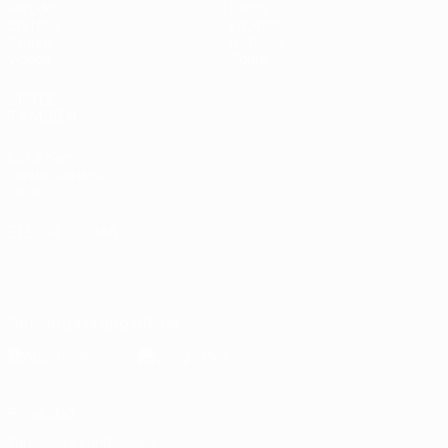
Partidos
Datos
Sorteos
Equipos
Grupos
Noticias
Vídeos
Sobre
VISITE
TAMBIÉN
UEFA.com
Fundación de la
UEFA
ELEGIR IDIOMA
Español
English
Français
Deutsch
Русский
Español
Italiano
Português
Descarga la app oficial
Privacidad
Términos y condiciones