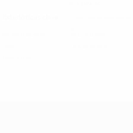
01/3/2004 (22)
Estadísticas clave
Ver todas las estadísticas
1
90
Partidos disputados
Minutos jugados
0
0
Goles
Tarjetas amarillas
0
Tarjetas rojas
Clasificatorios Europeos Femeninos