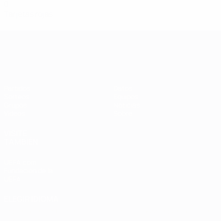
0
Tarjetas rojas
Clasificatorios Europeos Femeninos
Partidos
Datos
Sorteos
Equipos
Grupos
Noticias
Vídeos
Sobre
VISITE
TAMBIÉN
UEFA.com
Fundación de la
UEFA
ELEGIR IDIOMA
Español
English
Français
Deutsch
Русский
Español
Italiano
Português