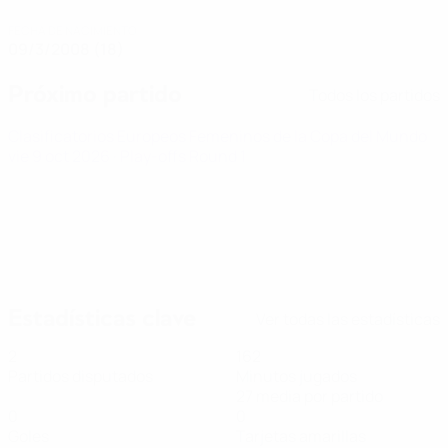
FECHA DE NACIMIENTO
09/3/2008 (18)
Próximo partido
Todos los partidos
Clasificatorios Europeos Femeninos de la Copa del Mundo
vie 9 oct 2026
· Play-offs Round 1
Estadísticas clave
Ver todas las estadísticas
2
162
Partidos disputados
Minutos jugados
27 media por partido
0
0
Goles
Tarjetas amarillas