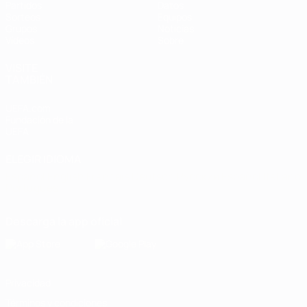
Partidos
Datos
Sorteos
Equipos
Grupos
Noticias
Vídeos
Sobre
VISITE
TAMBIÉN
UEFA.com
Fundación de la
UEFA
ELEGIR IDIOMA
Español
English
Français
Deutsch
Русский
Español
Italiano
Português
Descarga la app oficial
Privacidad
Términos y condiciones