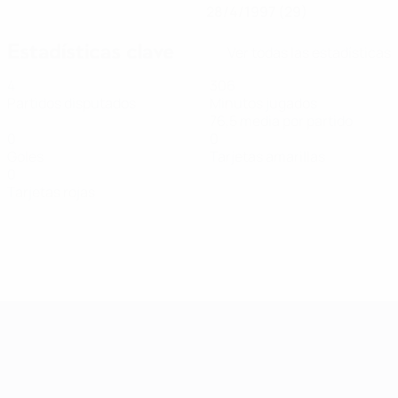
28/4/1997 (29)
Estadísticas clave
Ver todas las estadísticas
4
306
Partidos disputados
Minutos jugados
76,5 media por partido
0
0
Goles
Tarjetas amarillas
0
Tarjetas rojas
Clasificatorios Europeos Femeninos