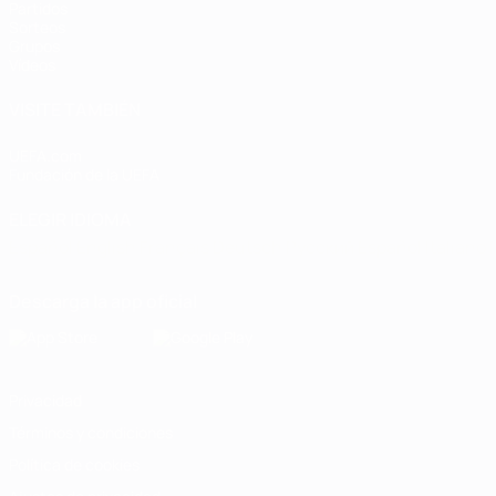
Partidos
Sorteos
Grupos
Vídeos
VISITE TAMBIÉN
UEFA.com
Fundación de la UEFA
ELEGIR IDIOMA
Español
English
Français
Deutsch
Русский
Español
Italiano
Descarga la app oficial
Privacidad
Términos y condiciones
Política de cookies