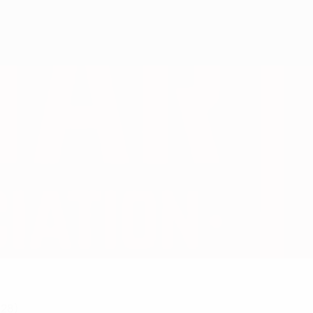
Consíguela
(28)