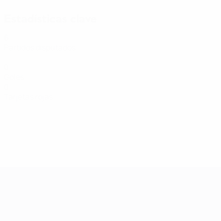
Estadísticas clave
6
Partidos disputados
0
Goles
0
Tarjetas rojas
Clasificatorios Europeos Femeninos